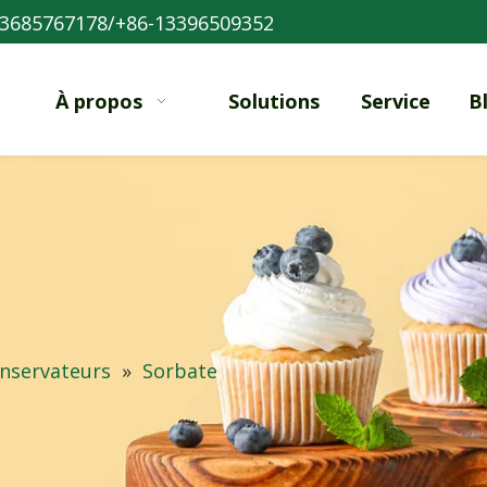
3685767178/+86-13396509352
À propos
Solutions
Service
B
nservateurs
»
Sorbate