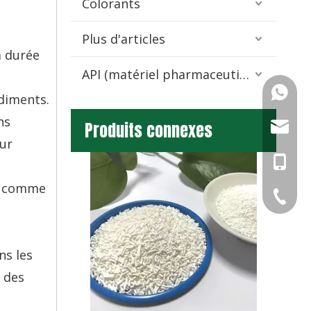
Colorants
Plus d'articles
a durée
API (matériel pharmaceutique)
e
+86-13
ndiments.
ns
Produits connexes
info@ch
ur
+86-13
ue comme
+86-13
+86-571
+86-571
ns les
+86-571
t des