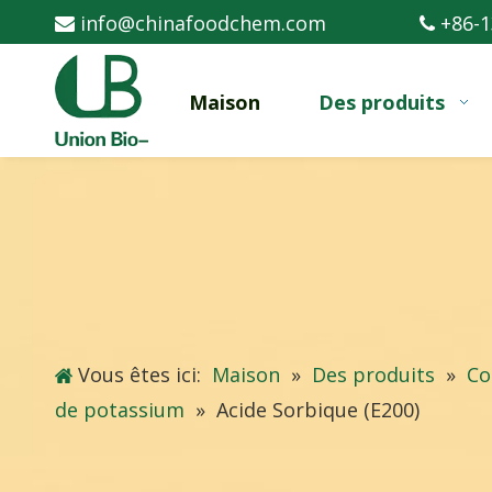
info@chinafoodchem.com
+86-1


Maison
Des produits
Vous êtes ici:
Maison
»
Des produits
»
Co
de potassium
»
Acide Sorbique (E200)