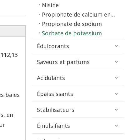
Nisine
Propionate de calcium en poudre et granulés
Propionate de sodium
Sorbate de potassium
Édulcorants
 112,13
Saveurs et parfums
Acidulants
Épaississants
es baies
Stabilisateurs
s, en
eur
Émulsifiants