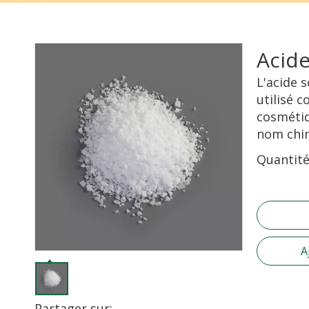
Acide
L'acide 
utilisé 
cosmétiq
nom chim
Quantité
A
Partager sur: