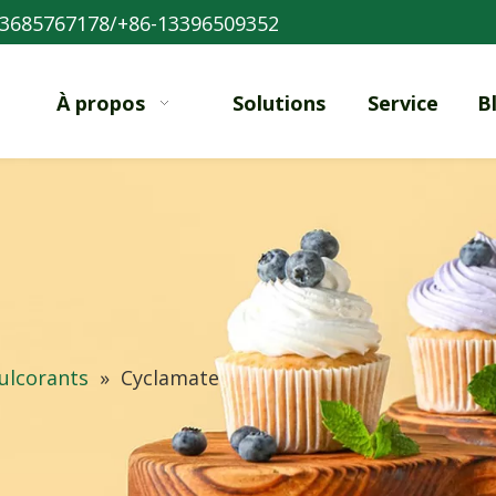
3685767178/+86-13396509352
À propos
Solutions
Service
B
ulcorants
»
Cyclamate