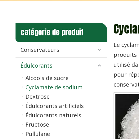
Cycla
catégorie de produit
Le cyclam
Conservateurs
produits 
utilisé d
Édulcorants
pour répo
Alcools de sucre
conservat
Cyclamate de sodium
Dextrose
Édulcorants artificiels
Édulcorants naturels
Fructose
Pullulane