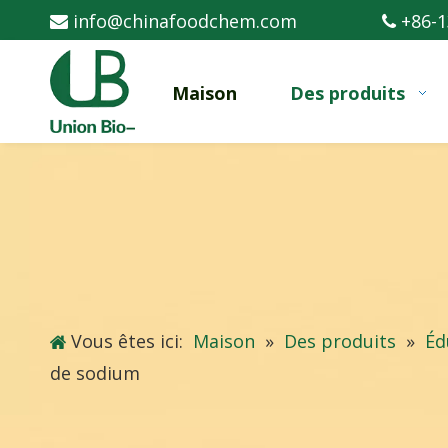
info@chinafoodchem.com
+86-1


Maison
Des produits
Vous êtes ici:
Maison
»
Des produits
»
Éd
de sodium