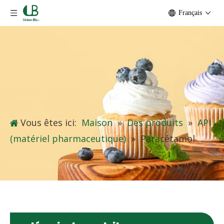
Français
Vous êtes ici:
Maison
»
Des produits
»
API
(matériel pharmaceutique)
»
Paracétamol