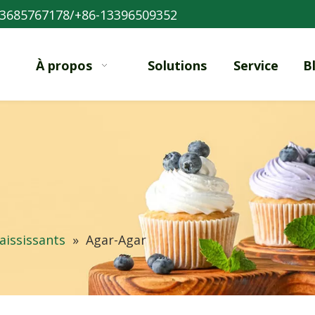
3685767178/+86-13396509352
À propos
Solutions
Service
B
aississants
»
Agar-Agar