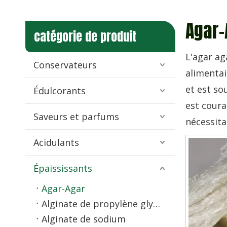
Agar-
catégorie de produit
L'agar ag
Conservateurs
alimentai
et est so
Édulcorants
est coura
Saveurs et parfums
nécessita
Acidulants
Épaississants
Agar-Agar
Alginate de propylène glycol (PGA)
Alginate de sodium