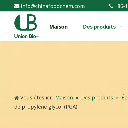
info@chinafoodchem.com
+86-1


Maison
Des produits
Vous êtes ici:
Maison
»
Des produits
»
Ép
de propylène glycol (PGA)