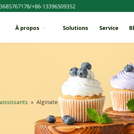
3685767178/+86-13396509352
À propos
Solutions
Service
B
aississants
»
Alginate