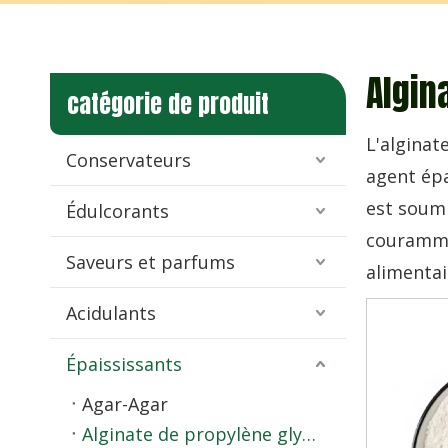
Algin
catégorie de produit
L'alginat
Conservateurs
agent épa
est soumi
Édulcorants
courammen
Saveurs et parfums
alimentai
Acidulants
Épaississants
Agar-Agar
Alginate de propylène glycol (PGA)