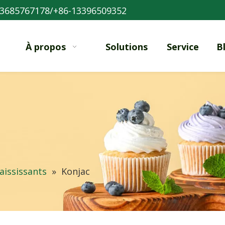
3685767178/+86-13396509352
À propos
Solutions
Service
B
aississants
»
Konjac