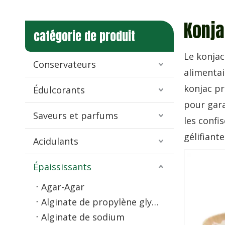
Konja
catégorie de produit
Le konjac
Conservateurs
alimentai
konjac pr
Édulcorants
pour gara
Saveurs et parfums
les confi
gélifiante
Acidulants
Épaississants
Agar-Agar
Alginate de propylène glycol (PGA)
Alginate de sodium