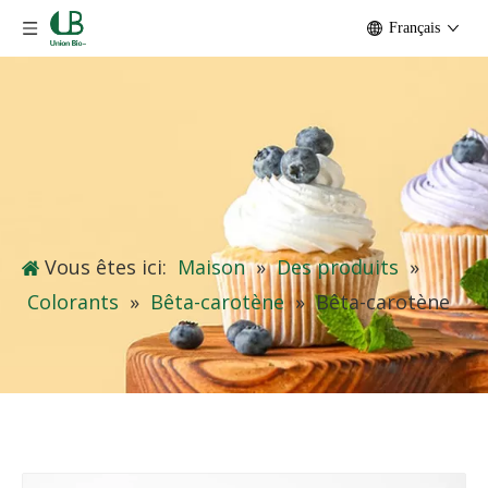
Français
Vous êtes ici:
Maison
»
Des produits
»
Colorants
»
Bêta-carotène
»
Bêta-carotène