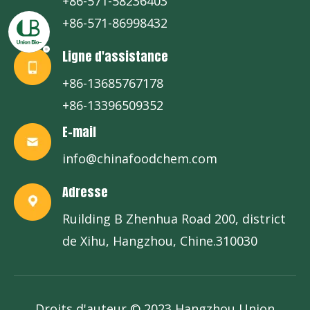
+86-571-58236403
+86-571-86998432
Ligne d'assistance
+86-13685767178
+86-13396509352
E-mail
info@chinafoodchem.com
Adresse
Ruilding B Zhenhua Road 200, district
de Xihu, Hangzhou, Chine.310030
Droits d'auteur © 2023 Hangzhou Union