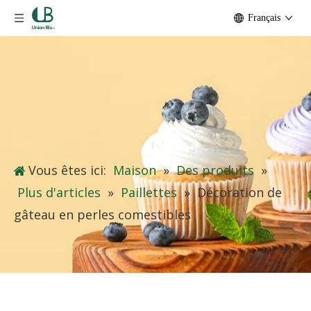
Français
Vous êtes ici:
Maison
»
Des produits
»
Plus d'articles
»
Paillettes
»
Décoration de
gâteau en perles comestibles