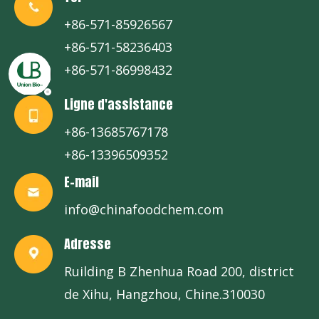
+86-571-85926567
+86-571-58236403
+86-571-86998432
Ligne d'assistance
+86-13685767178
+86-13396509352
E-mail
info@chinafoodchem.com
Adresse
Ruilding B Zhenhua Road 200, district
de Xihu, Hangzhou, Chine.310030