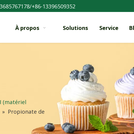
3685767178/+86-13396509352
À propos
Solutions
Service
B
I (matériel
»
Propionate de