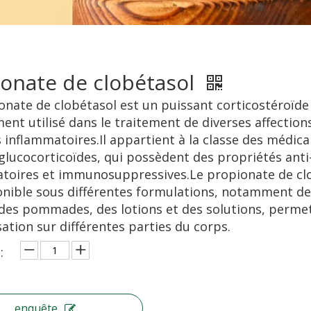
onate de clobétasol
onate de clobétasol est un puissant corticostéroïde
nt utilisé dans le traitement de diverses affection
 inflammatoires.Il appartient à la classe des médic
glucocorticoïdes, qui possèdent des propriétés anti
toires et immunosuppressives.Le propionate de cl
onible sous différentes formulations, notamment de
des pommades, des lotions et des solutions, perme
sation sur différentes parties du corps.
:
enquête