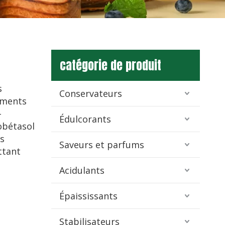
catégorie de produit
s
Conservateurs
aments
-
Édulcorants
obétasol
s
Saveurs et parfums
ttant
Acidulants
Épaississants
Stabilisateurs