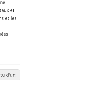
une
taux et
s et les
sées
rtu d'un: