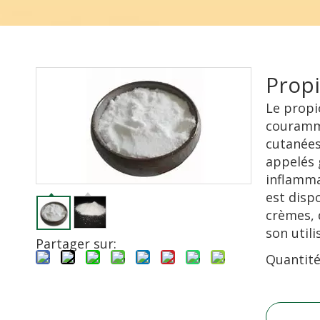
Propi
Le propi
couramme
cutanées
appelés 
inflamma
est disp
crèmes, 
son utili
Partager sur:
Quantité