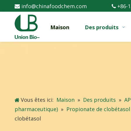
info@chinafoodchem.com
+86-1


Maison
Des produits
Vous êtes ici:
Maison
»
Des produits
»
AP
pharmaceutique)
»
Propionate de clobétasol
clobétasol