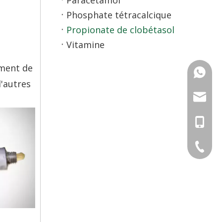
Paracétamol
Phosphate tétracalcique
Propionate de clobétasol
Vitamine
ement de
+86-13
d'autres
info@ch
+86-13
+86-13
+86-571
+86-571
+86-571