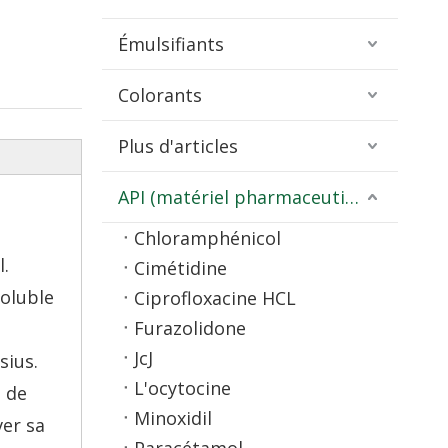
Émulsifiants
Colorants
Plus d'articles
API (matériel pharmaceutique)
Chloramphénicol
l.
Cimétidine
soluble
Ciprofloxacine HCL
Furazolidone
JcJ
sius.
L'ocytocine
 de
Minoxidil
ver sa