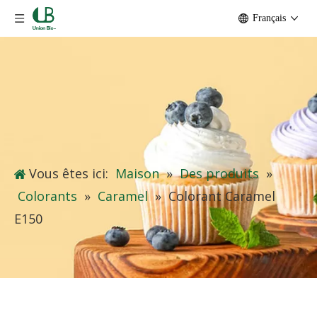
Français
Vous êtes ici:
Maison
»
Des produits
»
Colorants
»
Caramel
»
Colorant Caramel
E150