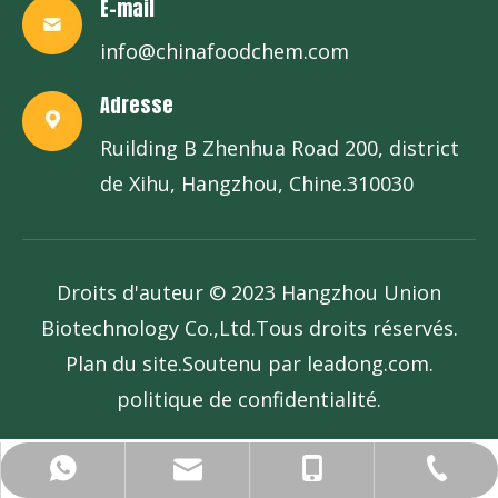
E-mail
info@chinafoodchem.com
Adresse
Ruilding B Zhenhua Road 200, district
de Xihu, Hangzhou, Chine.310030
Droits d'auteur © 2023 Hangzhou Union
Biotechnology Co.,Ltd.Tous droits réservés.
Plan du site
.Soutenu par
leadong.com
.
politique de confidentialité
.
info@chinafoodchem.com
+86-571-58236403
+86-13685767178
+86-13685767178