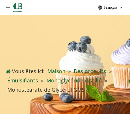
Français
Vous êtes ici:
Maison
»
Des produits
»
Émulsifiants
»
Monoglycéride distillé
»
Monostéarate de Glycérol GMS