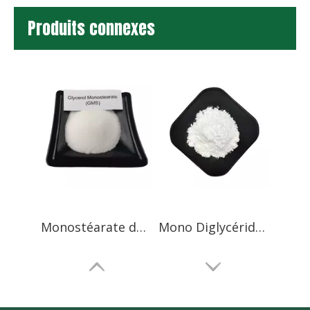
Produits connexes
Monostéarate de glycérine distillée DMG
Mono Diglycérides 90