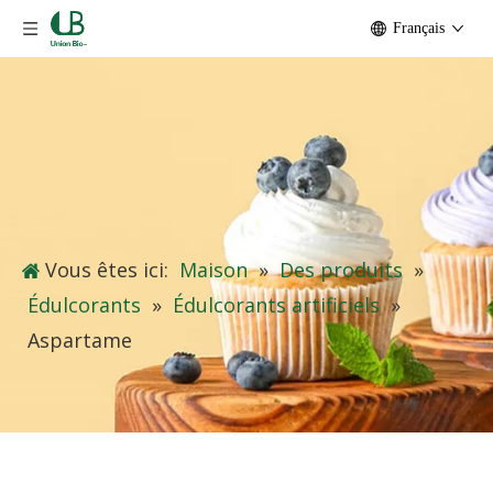
Français
Vous êtes ici:
Maison
»
Des produits
»
Édulcorants
»
Édulcorants artificiels
»
Aspartame