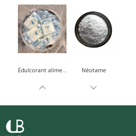
Édulcorant alimentaire à base de saccharine sodique
Néotame